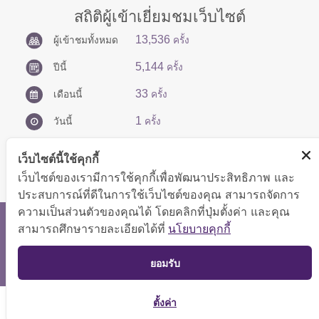
สถิติผู้เข้าเยี่ยมชมเว็บไซต์
13,536
ผู้เข้าชมทั้งหมด
ครั้ง
5,144
ปีนี้
ครั้ง
33
เดือนนี้
ครั้ง
1
วันนี้
ครั้ง
เว็บไซต์นี้ใช้คุกกี้
เว็บไซต์ของเรามีการใช้คุกกี้เพื่อพัฒนาประสิทธิภาพ และ
ประสบการณ์ที่ดีในการใช้เว็บไซต์ของคุณ สามารถจัดการ
ความเป็นส่วนตัวของคุณได้ โดยคลิกที่ปุ่มตั้งค่า และคุณ
สงวนลิขสิทธิ์ © 2566 กองบริหารการคลัง
สามารถศึกษารายละเอียดได้ที่
นโยบายคุกกี้
แสดงผลได้ดีที่ขนาดหน้าจอ 1024x768 pixel
TOP
ยอมรับ
แผนผังเว็บไซต์
ตั้งค่า