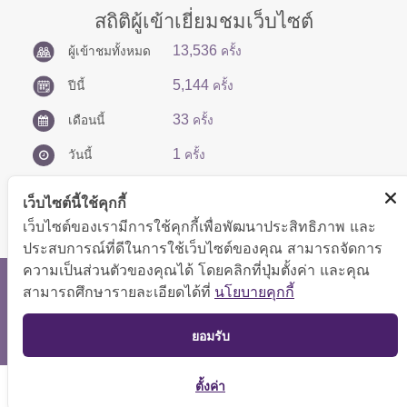
สถิติผู้เข้าเยี่ยมชมเว็บไซต์
13,536
ผู้เข้าชมทั้งหมด
ครั้ง
5,144
ปีนี้
ครั้ง
33
เดือนนี้
ครั้ง
1
วันนี้
ครั้ง
เว็บไซต์นี้ใช้คุกกี้
เว็บไซต์ของเรามีการใช้คุกกี้เพื่อพัฒนาประสิทธิภาพ และ
ประสบการณ์ที่ดีในการใช้เว็บไซต์ของคุณ สามารถจัดการ
ความเป็นส่วนตัวของคุณได้ โดยคลิกที่ปุ่มตั้งค่า และคุณ
สงวนลิขสิทธิ์ © 2566 กองบริหารการคลัง
สามารถศึกษารายละเอียดได้ที่
นโยบายคุกกี้
แสดงผลได้ดีที่ขนาดหน้าจอ 1024x768 pixel
TOP
ยอมรับ
แผนผังเว็บไซต์
ตั้งค่า